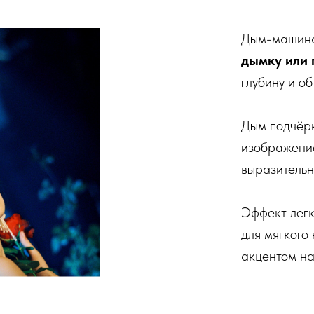
Дым-машина
дымку или
глубину и об
Дым подчёрк
изображени
выразительн
Эффект легк
для мягкого
акцентом на 